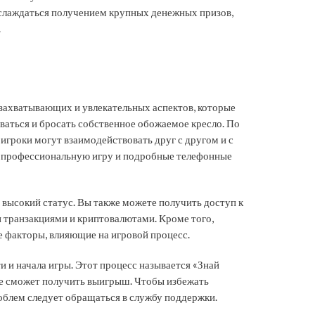
аслаждаться получением крупных денежных призов,
.
х захватывающих и увлекательных аспектов, которые
еваться и бросать собственное обожаемое кресло. По
игроки могут взаимодействовать друг с другом и с
я профессиональную игру и подробные телефонные
высокий статус. Вы также можете получить доступ к
 транзакциями и криптовалютами. Кроме того,
е факторы, влияющие на игровой процесс.
 и начала игры. Этот процесс называется «Знай
 не сможет получить выигрыш. Чтобы избежать
облем следует обращаться в службу поддержки.