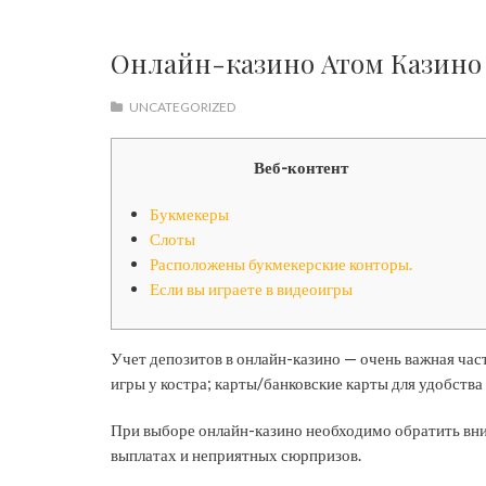
Онлайн-казино Атом Казино 
UNCATEGORIZED
Веб-контент
Букмекеры
Слоты
Расположены букмекерские конторы.
Если вы играете в видеоигры
Учет депозитов в онлайн-казино — очень важная час
игры у костра; карты/банковские карты для удобства
При выборе онлайн-казино необходимо обратить вни
выплатах и ​​неприятных сюрпризов.