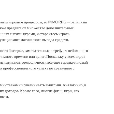
ательным игровым процессом, то MMORPG — отличный
 также предлагают множество дополнительных
нных с этими играми, и старайтесь играть
функцию автоматического вывода средств.
росто быстрые, замечательные и требуют небольшого
тя много времени или денег. Поскольку у всех видов
ачальными, повторяющимися и все еще вызывали новый
для профессионального успеха по сравнению с
ими ставками и увеличивать выигрыш. Аналогично, в
их доходов. Кроме того, многие флеш-игры, как
ынком.