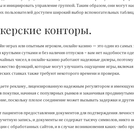
лы и инициировать управление группой. Таким образом, они могут н
гих пользователей доступен широкий выбор вспомогательных таблиц
керские конторы.
лайн-играх или опытным игроком, онлайн-казино — это один из самы
 круглыми сутками и без наличия отпусков – вам нет надобности од
чайных чисел, в онлайн-казино работают надежные дилеры, поэтому 
ножество функций, которые могут улучшить ощущение игры, включа
ских ставках также требуют некоторого времени и проверки.
ещаете рекламу, лицензированную надежным регулятором и имеющую 
покупки, начиная с популярных рынков и заканчивая продвинутыми
ние, поскольку плохое соединение может вызывать задержки и други
 пациентов предоставления документов для подтверждения личности
у учетную запись, и документы не содержат тысячу символов, никто
ии с обработанных сайтов, и в случае возникновения каких-либо пр