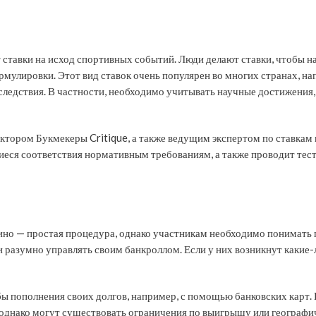
ставки на исход спортивных событий. Люди делают ставки, чтобы н
мулировки. Этот вид ставок очень популярен во многих странах, нап
ледствия. В частности, необходимо учитывать научные достижения, п
ктором Букмекеры Critique, а также ведущим экспертом по ставкам 
щиеся соответствия нормативным требованиям, а также проводит тес
ино — простая процедура, однако участникам необходимо понимать 
и разумно управлять своим банкроллом. Если у них возникнут какие-
ы пополнения своих долгов, например, с помощью банковских карт.
, однако могут существовать ограничения по выигрышу или географ