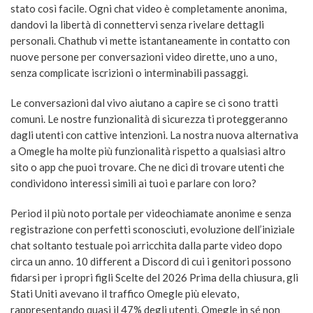
stato così facile. Ogni chat video è completamente anonima,
dandovi la libertà di connettervi senza rivelare dettagli
personali. Chathub vi mette istantaneamente in contatto con
nuove persone per conversazioni video dirette, uno a uno,
senza complicate iscrizioni o interminabili passaggi.
Le conversazioni dal vivo aiutano a capire se ci sono tratti
comuni. Le nostre funzionalità di sicurezza ti proteggeranno
dagli utenti con cattive intenzioni. La nostra nuova alternativa
a Omegle ha molte più funzionalità rispetto a qualsiasi altro
sito o app che puoi trovare. Che ne dici di trovare utenti che
condividono interessi simili ai tuoi e parlare con loro?
Period il più noto portale per videochiamate anonime e senza
registrazione con perfetti sconosciuti, evoluzione dell’iniziale
chat soltanto testuale poi arricchita dalla parte video dopo
circa un anno. 10 different a Discord di cui i genitori possono
fidarsi per i propri figli Scelte del 2026 Prima della chiusura, gli
Stati Uniti avevano il traffico Omegle più elevato,
rappresentando quasi il 47% degli utenti. Omegle in sé non