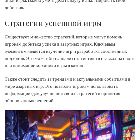
опыт игры. Важно уметь делать паузу и анализировать свои
действия.
Стратегии успешной игры
Существует множество стратегий, которые могут помочь
игрокам добиться успеха в азартных играх. Ключевым
элементом является изучение игр и разработка собственных
подходов. Это может быть анализ статистики в ставках на спорт
или понимание механики игры в казино.
Также стоит следить за трендами и актуальными событиями в
мире азартных игр. Это позволит игрокам использовать
информацию для улучшения своих стратегий и принятия
обоснованных решений.